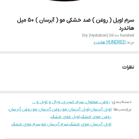
سرم اویل ( روغن ) ضد خشکی مو ( آبرسان ) 50 میل
هاندرد
Dry (Hydration) Oil 100 hundred
برند:
HUNDRED هاندرد
نظرات
دسته‌بندی
:
روغن، محلول، سرم، اسپری، ویال و اویل و ...
برچسب‌ها :
اویل آبرسان
،
اویل آبرسان مو
،
روغن آبرسان مو
،
روغن آبرسان
،
روغن موی خشک
،
اویل موی خشک
،
اویل آبرسان موی خشک
،
سرم آبرسان مو
،
سرم موی خشک