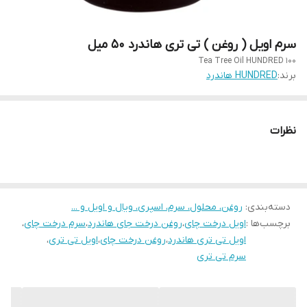
سرم اویل ( روغن ) تی تری هاندرد 50 میل
Tea Tree Oil HUNDRED 100
برند:
HUNDRED هاندرد
نظرات
دسته‌بندی
:
روغن، محلول، سرم، اسپری، ویال و اویل و ...
برچسب‌ها :
اویل درخت چای
،
روغن درخت جای هاندرد
،
سرم درخت چای
،
اویل تی تری هاندرد
،
روغن درخت چای
،
اویل تی تری
،
سرم تی تری