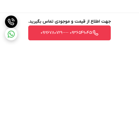
جهت اطلاع از قیمت و موجودی تماس بگیرید.
09365490451 ----09196780729
برگشت به بالا
ارسال ویژه
ارسال کالا به سراسر کشور