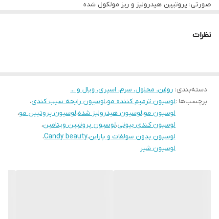
صورتی: پروتیین هیدرولیز و ریز مولکول شده
بنفش: پروتئین شیر
-لطفا جهت مشاوره تلفنی با شماره های ذیل تماس حاصل فرمایید.
۰۹۱۹۶۷۸۰۷۲۹ و ۰۹۳۷۹۱۹۰۷۱۵
نظرات
دسته‌بندی
:
روغن، محلول، سرم، اسپری، ویال و ...
برچسب‌ها :
لوسیون ترمیم کننده مو
،
لوسیون رایحه سیب کندی
،
لوسیون مو
،
لوسیون هیدرولیز شده
،
لوسیون پروتیین مو
،
لوسیون کندی بیوتی
،
لوسیون پروتیین ویتامین
،
لوسیون بدون سولفات و پارابن
،
Candy beauty
،
لوسیون شیر