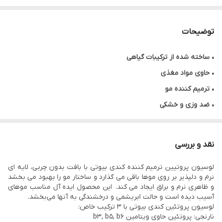
توضیحات
•
ساخته شده از ترکیبات گیاهی
• حاوی مواد مغذی
•
ترمیم کننده مو
• ضد وزی و خشکی
• نرم کننده مو
• بدون سولفات و پارابن
نقد و بررسی
• حجم ۳۰۰ میلی لیتر
لوسیون پروتیین ترمیم کننده کندی بیوتی با بافت بدون چربی، لایه ای
* قیمت هر لوسیون ۴۰۰ هزار تومان است.
نرم و دلپذیر بر روی موها باقی می گذارد و ساختار مو را بهبود می بخشد
و ظاهری نرم و براق ایجاد می کند. این محصول ایده آل مناسب موهای
آسیب دیده است و حالت ابریشمی و درخشندگی به آنها می‌بخشد.
لوسیون پروتئین کندی بیوتی با ۳ ترکیب خاص:
نارنجی: پروتئین حاوی ویتامین b3, b5, b6