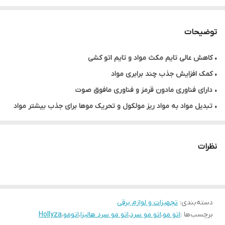
توضیحات
• کاهش عالی تایم مکث مواد و تایم اتو کشی
• کمک افزایش جذب چند برابری مواد
• دارای فناوری مادون قرمز و فناوری مافوق صوت
• تبدیل مواد به مواد ریز مولکول و تحریک موها برای جذب بیشتر مواد
• عدم تولید گرما و حرارت
• جنس صفحه تیتانیوم
نظرات
• قابل استفاده برای انواع تراپی مو
• بهره گیری از فناوری التراسونیک
• برای صافی و احیای کوتیکول های آسیب دیده
دسته‌بندی
:
• افزایش درخشندگی موها
تجهیزات و لوازم برقی
برچسب‌ها :
اتو مو
،
اتو مو سرد
،
اتو مو سرد هالیزا
،
اتومو
،
Hollyza
• محصول کشور برزیل