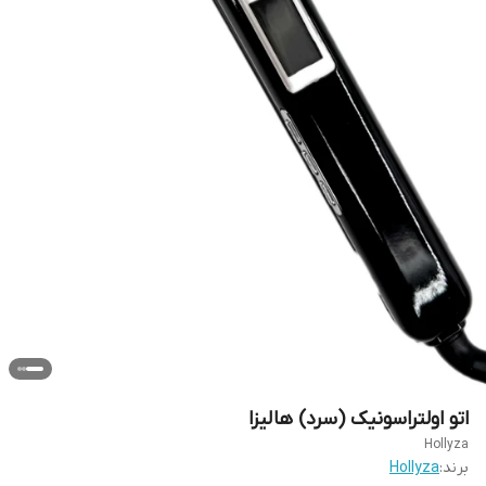
اتو اولتراسونیک (سرد) هالیزا
Hollyza
برند:
Hollyza