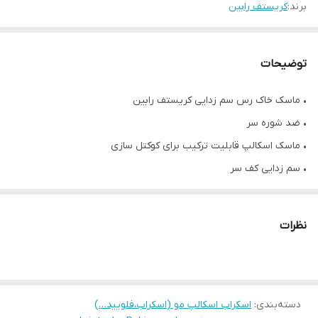
برند:
کریستف رابین
توضیحات
• ماسک خاک رس سم زدایی کريستف رابین
• ضد شوره سر
• ماسک اسکالپ قابلیت ترکیب برای کوکتل سازی
• سم زدایی کف سر
• حاوی زغال بامبو و ماسک زغال پری بیوتیک
• اثر خنک کنندگی و تسکین دهنده
نظرات
• حجم ۱۰۰۰ میلی لیتر
دسته‌بندی
:
اسکراب اسکالپ مو (اسکراب،فلویید…)