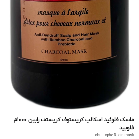
ماسک فلوئید اسکالپ کریستوف کریستف رابین ۱۰۰۰م
فلویید
christophe Robin mask