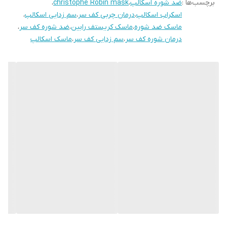
برچسب‌ها :
ضد شوره اسکالپ
،
christophe Robin mask
،
اسکراب اسکالپ
،
درمان چربی کف سر
،
سم زدایی اسکالپ
،
ماسک ضد شوره
،
ماسک کریستف رابین
،
ضد شوره کف سر
،
درمان شوره کف سر
،
سم زدایی کف سر
،
ماسک اسکالپ