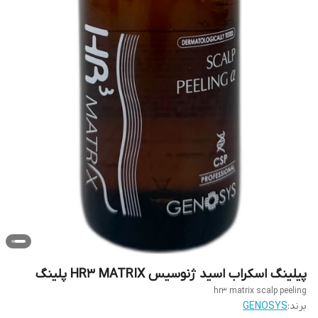
پیلینگ اسکراب اسید ژنوسیس HR3 MATRIX پلینگ
hr3 matrix scalp peeling
برند:
GENOSYS