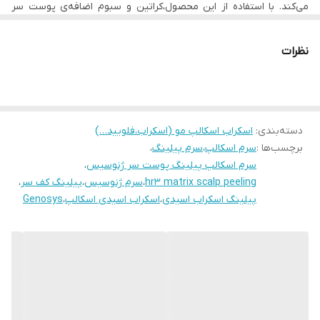
می‌کند. با استفاده از این محصول،‌کراتین و سبوم اضافه‌ی پوست سر
حذف شده و علاوه بر تقویت مو و جلوگیری از ریزش، شوره را نیز درمان
می‌کند. بهترین زمان استفاده از این محصول قبل نیدلینگ است (شامل
میکرونیدلینگ، مزوتراپی و هر نوع دیگری از نیدلینگ).
نظرات
دسته‌بندی
:
اسکراب اسکالپ مو (اسکراب،فلویید…)
برچسب‌ها :
سرم اسکالپ
،
سرم پیلینگ
،
سرم اسکالپ پیلینگ پوست سر ژنوسیس
،
hr3 matrix scalp peeling
،
سرم ژنوسیس
،
پیلینگ کف سر
،
پیلینگ اسکراب اسیدی
،
اسکراب اسیدی اسکالپ
،
Genosys