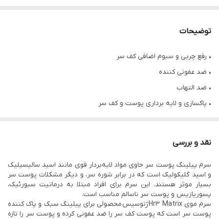
توضیحات
• رفع چربی و سبوم اضافی کف سر
• ضد عفونی کننده
• ضد التهاب
• پاکسازی و لایه برداری پوست و کف سر
• ضد شوره و خارش
• حجم ۱۰۰ میل
نقد و بررسی
• محصول کشور کره جنوبی
سرم پیلینگ پوست سر حاوی مواد لایه‌بردار قوی مانند اسید سالیسیلیک
و اسید گلیکولیک است که در برابر شوره سر، و دیگر مشکلات پوست سر
بسیار موثر هستند. این سرم برای افراد مبتلا به درماتیت سبورئیک،
پسوریازیس و پوست سر ناسالم مناسب است.
سرم موی Hr3 Matrix ژنوسیس محصولی برای پیلینگ سبک و پاک کننده
پوست سر است که پوست کف سر را ضد عفونی کرده و پوست سر را تازه