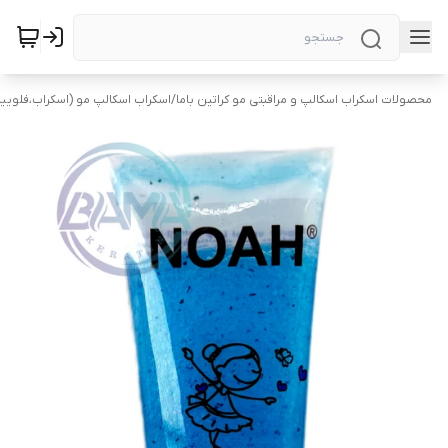
محصولات اسکراب اسکالپ و مراقبتی مو کراتین باما
/
اسکراب اسکالپ مو (اسکراب،فلویی