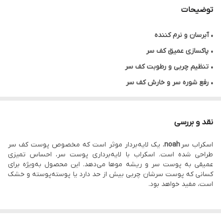
توضیحات
•
آبرسان و نرم کننده
• پاکسازی عمیق کف سر
• تنظیم چربی و رطوبت کف سر
• رفع شوره سر و خارش کف سر
• ضد قارچ و باکتری
• قطع ریزش مو و تقویت رشد مو
نقد و بررسی
اسکراب سر
noah
، یک لایه‌بردار موثر است که مخصوص پوست کف سر
طراحی شده است. اسکراب با لایه‌برداری پوست سر، احساس تمیزی
عمیقی به پوست سر و ریشه موها می‌دهد. این محصول به‌ویژه برای
کسانی که پوست سرشان چربی بیش از حد دارد یا پوسته‌پوسته و خشک
است، مفید خواهد بود.