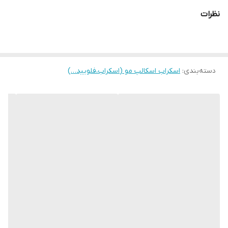
نظرات
دسته‌بندی
:
اسکراب اسکالپ مو (اسکراب،فلویید…)