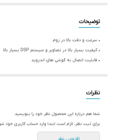
توضیحات
• سرعت و دقت بالا در زوم
• کیفیت بسیار بالا در تصاویر و سیستم DSP بسیار بالا
• قابلیت اتصال به گوشی های اندروید
• قابلیت گرفتن عکس از پوست و مو بصورت آنی و سریع
• دارای 8 ال ای دی برای نوردهی
• تشخیص عمق زخم های پوستی، تشخیص آنی و دیدن لا
نظرات
• دارای کابل USB نسل یک و دو
• دوربین 20M full HD
شما هم درباره این محصول نظر خود را بنویسید.
• قابلیت زوم تا 1600 برابر
برای ثبت نظر، لازم است ابتدا وارد حساب کاربری خود شو
افزودن نظر