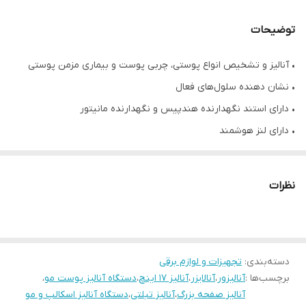
توضیحات
• آنالیز و تشخیص انواع پوستی، چربی پوست و بیماری مزمن پوستی
• نشان دهنده سلول‌های فعال
• دارای استند نگهدارنده هندپیس و نگهدارنده مانیتور
• دارای لنز هوشمند
• قابلیت ذخیره سازی اطلاعات و ایجاد پرونده برای هر شخص
• دارای قابلیت بزرگنمایی ۵۰ تا ۲۰۰ برابر و تصویربرداری واضح و دقیق
نظرات
• برخوردار از نور فرابنفش
• دارای گواهی نامه ce و iso
• قابل حمل و کیفیت و کارایی بالا
دسته‌بندی
:
تجهیزات و لوازم برقی
برچسب‌ها :
آنالیزور
،
آنالایزر
،
آنالیز ۱۷ اینچ
،
دستگاه آنالیز پوست مو
،
آنالیز صفحه بزرگ
،
آنالیز تبلتی
،
دستگاه آنالیز اسکالپ و مو