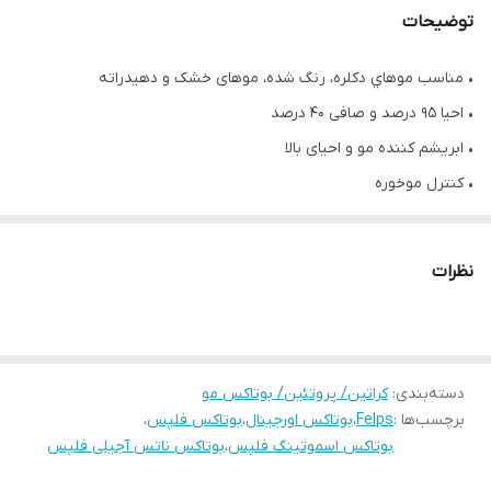
توضیحات
• مناسب موهاي دکلره، رنگ شده، موهای خشک و دهیدراته
• احیا ۹۵ درصد و صافی ۴۰ درصد
• ابریشم کننده مو و احیای بالا
• کنترل موخوره
• بازسازی موهای آسیب دیده
• ماندگاری ۴ ماه
نظرات
• حاوی آجیل آمازون، آجیل ماکادمیا، امگا ۳ و اسیدهای چرب
• حجم ۱ کیلوگرم
• محصول کشور برزیل
دسته‌بندی
:
کراتین/ پروتئین/ بوتاکس مو
برچسب‌ها :
Felps
،
بوتاکس اورجینال
،
بوتاکس فلپس
،
بوتاکس اسموتینگ فلپس
،
بوتاکس ناتس آجیلی فلپس