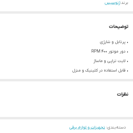
برند:
ژنوسیس
توضیحات
• پرتابل و شارژی
• دور موتور ۴۰۰ RPM
• لایت تراپی و ماساژ
• قابل استفاده در کلینیک و منزل
• ساخت کره جنوبی
این محصول پرتابل با طراحی بدنه‌ی استثنایی را می‌توانید در سالن و یا
نظرات
منزل بدون نیاز به تخصص مزوتراپی یا میکرونیدلینگ استفاده کنید.
دستگاه حاوی یک کارتریج (استامپ) میکرونیدلینگ است که در مرکز قرار
می‌گیرد. پس از روشن شدن دستگاه، این کارتریج دقیقا مانند یک درماپن
دسته‌بندی
:
تجهیزات و لوازم برقی
پیشرفته شروع به حرکت می‌کند و با پانچ اسکالپ، خراش‌های کوچکی در