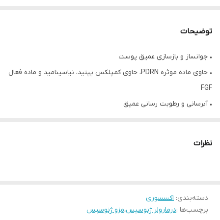
توضیحات
• جوانساز و بازسازی عمیق پوست
• حاوی ماده موثره PDRN، حاوی کمپلکس پپتید، نیاسینامید و ماده فعال
FGF
• آبرسانی و رطوبت رسانی عمیق
• ضد التهاب و آنتی اکسیدان قوی
• حریک فاکتورهای رشد و تولید کلاژن
نظرات
• تسکین دهنده و آرامش بخش پوست
• ترمیم زخم اسکار و آکنه
• کاهش خطوط ریز و تیرگی دور چشم
دسته‌بندی
:
اکسسوری
• افزایش قوام لطافت و درخشندگی پوست
برچسب‌ها :
درمارولر ژنوسیس
،
مزو ژنوسیس
• حجم 20 میلی لیتر