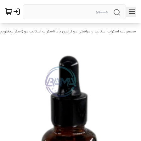
محصولات اسکراب اسکالپ و مراقبتی مو کراتین باما
/
اسکراب اسکالپ مو (اسکراب،فلویی