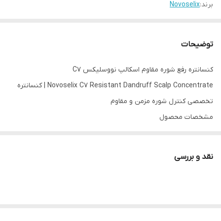
برند:
Novoselix
توضیحات
کنسانتره رفع شوره مقاوم اسکالپ نووسلیکس C7
Novoselix C7 Resistant Dandruff Scalp Concentrate | کنسانتره
تخصصی کنترل شوره مزمن و مقاوم
مشخصات محصول
برند: Novoselix
نام محصول: کنسانتره رفع شوره مقاوم اسکالپ C7
نقد و بررسی
مدل: Resistant Dandruff Scalp Concentrate
کد محصول: C7
کشور سازنده: فرانسه
حجم: ۳۰ میلی‌لیتر