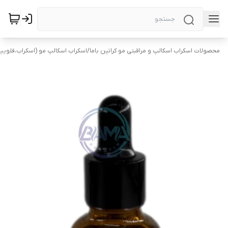
محصولات اسکراب اسکالپ و مراقبتی مو کراتین باما
/
اسکراب اسکالپ مو (اسکراب،فلویی