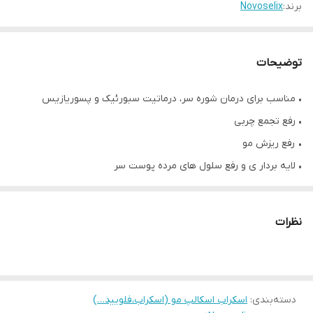
برند:
Novoselix
توضیحات
• مناسب برای درمان شوره سر، درماتیت سبورئیک و پسوریازیس
• رفع تجمع چربی
• رفع ریزش مو
• لایه بردار ی و رفع سلول های مرده پوست سر
• قابل استفاده در سالن (کابین)
• حجم ۳۰ میل
نظرات
درباره محصول :
اين كنستانتره يك لايه بردار شيميايى است كه سلول
هاى مرده پوست سر را در هم مى شكند و تجمع جربى را كه موجب ترک
خوردن و پوسته يوسته شدن كف سر مى شود، از بين مى برد. این
دسته‌بندی
:
اسکراب اسکالپ مو (اسکراب،فلویید…)
محصول با تركيبى متشكل از AHA/BHA براى لايه بردارى و آبرسانى و