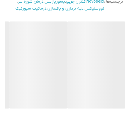
برچسب‌ها :
Novoselix
،
کنترل چربی
،
پسوریازیس
،
درمان شوره سر
،
همچنين خلاص شدن از شر شوره سر و جربى اضافى ساخته شده است
نووسلیکس
،
لایه برداری و پاکسازی
،
درماتیت سبورئیک
كه كگدش خون در فوليكول هاى مور ا تحريك مي كند و اطمينان حاصل
مى كند كه آنها مواد مغذى لازم را براى رشد مطلوب دريافت مى كنند.
علاوه بر اين، با رفع گرفتگى فوليكول هاى مو و از بين بردن سلول هاى
مرده پوست سر مى تواند به جلوگيرى از ريزش مو نيز كمك كند.