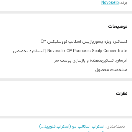
برند:
Novoselix
توضیحات
کنسانتره ویژه پسوریازیس اسکالپ نووسلیکس C3
Novoselix C3 Psoriasis Scalp Concentrate | کنسانتره تخصصی
آبرسان، تسکین‌دهنده و بازسازی پوست سر
مشخصات محصول
برند: Novoselix
نام محصول: کنسانتره ویژه پسوریازیس اسکالپ C3
نظرات
مدل: Psoriasis Scalp Concentrate
کد محصول: C3
کشور سازنده: فرانسه
حجم: ۳۰ میلی‌لیتر
دسته‌بندی
:
اسکراب اسکالپ مو (اسکراب،فلویید…)