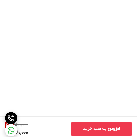
✅ کاهش خارش و احساس ناراحتی اسکالپ
کمک به کاهش خارش مداوم و احساس کشیدگی پوست سر.
✅ تقویت سد دفاعی پوست سر
حمایت از بازسازی لایه محافظتی پوست و افزایش مقاومت آن.
✅ لایه‌برداری ملایم و بدون تحریک
کمک به بهبود ظاهر اسکالپ و حذف تدریجی تجمعات پوستی بدون
ایجاد خشکی بیشتر.
مناسب برای
پسوریازیس پوست سر، به‌خصوص موارد مزمن و مقاوم
اگزما و درماتیت‌های التهابی اسکالپ
درماتیت سبورئیک
پوست سر خشک و حساس
1,200,000
20
%
افزودن به سبد خرید
پوسته‌ریزی شدید و مداوم
960,000