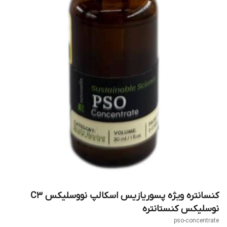
کنسانتره ویژه پسوریازیس اسکالپ نووسلیکس C3
نوسلیکس کنستانتره
pso-concentrate