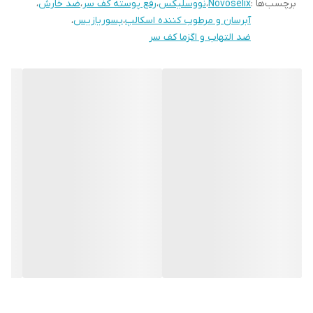
برچسب‌ها :
Novoselix
،
نووسلیکس
،
رفع پوسته کف سر
،
ضد خارش
،
تکسچر: سرم
آبرسان و مرطوب کننده اسکالپ
،
پسوریازیس
،
نوع محصول: کنسانتره درمانی تخصصی پوست سر
ضد التهاب و اگزما کف سر
ناحیه استفاده: پوست سر (اسکالپ)
کاربرد: کاهش علائم پسوریازیس، آبرسانی عمیق و بازسازی پوست سر
مناسب استفاده: ۱ تا ۲ بار در ماه طبق نظر متخصص
گارانتی: اصالت کالا و تاریخ انقضا
معرفی محصول
کنسانتره ویژه پسوریازیس اسکالپ نووسلیکس C3 | Novoselix C3
Psoriasis Scalp Concentrate یک محلول درمانی تخصصی از مجموعه
Sustainable Science است که برای مراقبت از پوست سرهای خشک،
حساس، ملتهب و مستعد پسوریازیس طراحی شده است.
این کنسانتره با فرمولاسیونی پیشرفته و ترکیبات فعال آبرسان و
آرام‌بخش، به کاهش علائم ناخوشایند مانند خشکی شدید، پوسته‌ریزی،