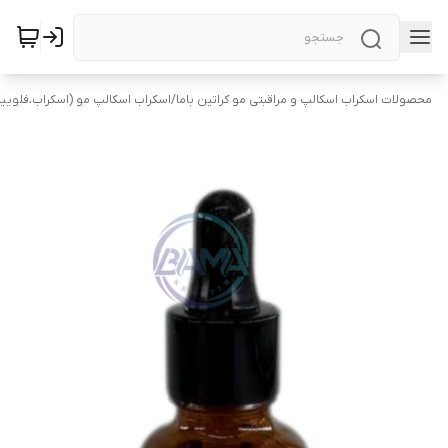
محصولات اسکراب اسکالپ و مراقبتی مو کراتین باما
/
اسکراب اسکالپ مو (اسکراب،فلویی