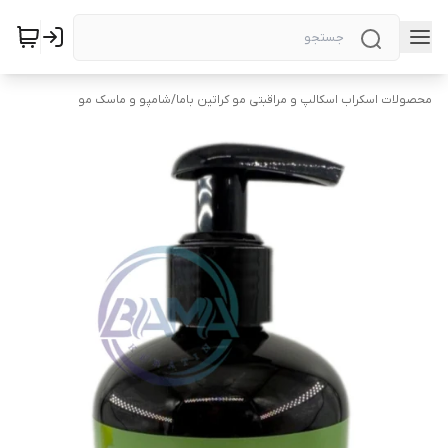
محصولات اسکراب اسکالپ و مراقبتی مو کراتین باما
/
شامپو و ماسک مو