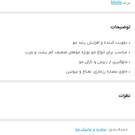
برند:
Mielle
توضیحات
• تقویت کننده و افزایش رشد مو
• مناسب برای انواع مو بویژه موهای ضعیف، کم پشت و چرب
• جلوگیری از ریزش و نازکی مو
• حاوی عصاره رزماری، نعناع و بیوتین
• فاقد سولفات و پارابن
• حجم ۳۵۵ میل
نظرات
• محصول کشور آمریکا
دسته‌بندی
:
شامپو و ماسک مو