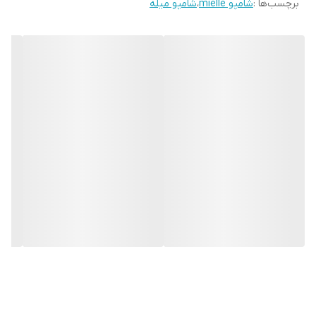
برچسب‌ها :
شامپو mielle
،
شامپو میله