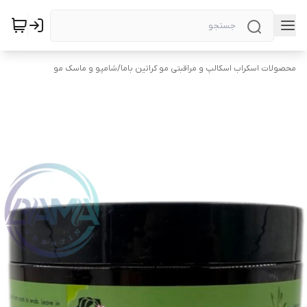
محصولات اسکراب اسکالپ و مراقبتی مو کراتین باما
/
شامپو و ماسک مو