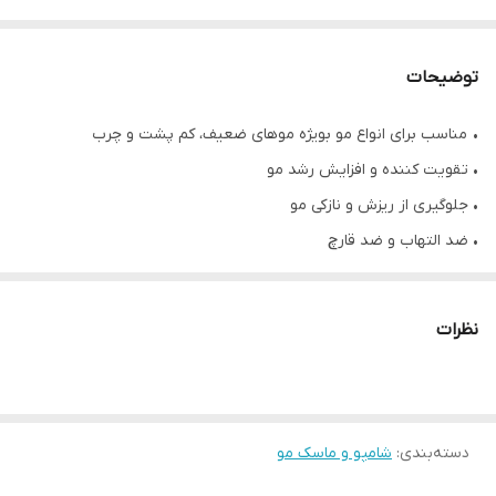
توضیحات
• مناسب برای انواع مو بویژه موهای ضعیف، کم پشت و چرب
• تقویت کننده و افزایش رشد مو
• جلوگیری از ریزش و نازکی مو
• ضد التهاب و ضد قارچ
• رطوبت رسان و پیشگیری از وز شدن مو
• حاوی عصاره رزماری، نعناع و بیوتین
نظرات
• فاقد سولفات و پارابن
• حجم ۳۴۰ میل
• محصول کشور آمریکا
دسته‌بندی
:
شامپو و ماسک مو