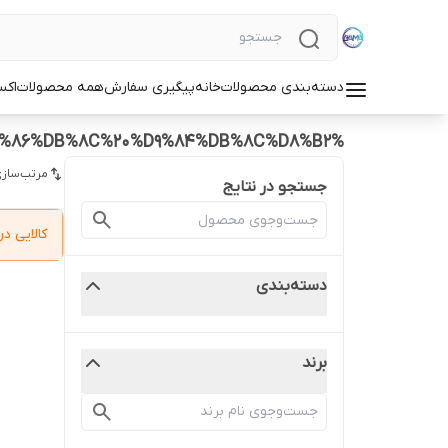
دسته‌بندی محصولات
خانه
پیگیری سفارش
همه محصولات
اکس
%D8%A7%D8%AA%D9%88%20%D9%85%D9%88%20%D9%85%DB%8C%D9%86%DB%8C%20%D9%84%DB%8C%D8%B2
مرتب‌سازی
جستجو در نتایج
کالایی 
دسته‌بندی
برند