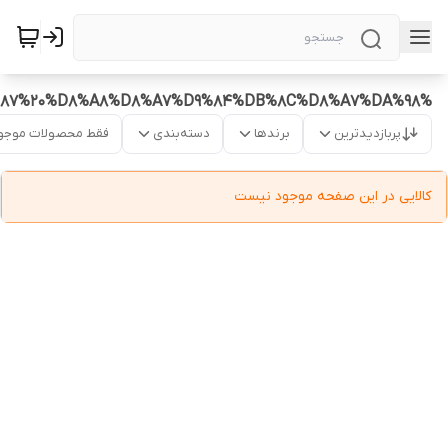
%D8%AA%D8%AE%D8%AA%D9%87%20%D8%A8%D8%A7%D9%84%DB%8C%D8%A7%DA%98
پربازدیدترین
برندها
دسته‌بندی
فقط محصولات موجو
کالایی در این صفحه موجود نیست