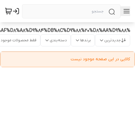
%D9%BE%D9%84%DA%A9%D8%B3%20%D8%AF%D8%A8%D9%84%DB%8C%D9%88%20%D8%AA%D9%88
جدیدترین
برندها
دسته‌بندی
فقط محصولات موجود
کالایی در این صفحه موجود نیست