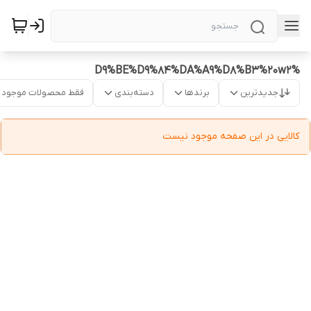
%D9%BE%D9%84%DA%A9%D8%B3%20w2
جدیدترین
برندها
دسته‌بندی
فقط محصولات موجود
کالایی در این صفحه موجود نیست