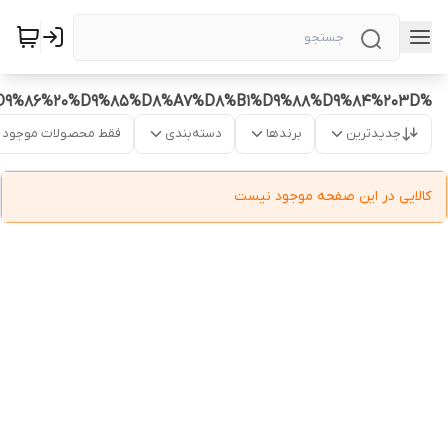
%DA%A9%D8%B1%D8%A7%D8%AA%DB%8C%D9%86%20%D9%85%D8%A7%D8%B1%D9%88%D9%84%203D
جدیدترین
برندها
دسته‌بندی
فقط محصولات موجود
کالایی در این صفحه موجود نیست