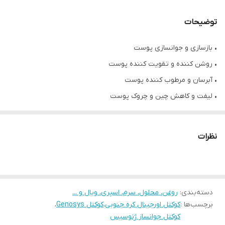
توضیحات
• بازسازی و جوانسازی پوست
• روشن کننده و تقویت کننده پوست
• آبرسان و مرطوب کننده پوست
• لیفت و کاهش چین و چروک پوست
• حاوی کلاژن، خاویار، چای سبز و ...
• قابلیت استفاده با درماپن، درمارولر، مزوتراپی، میکرونیدلینگ
نظرات
• حجم هر ویال ۲ میلی لیتر
• محصول کشور کره جنوبی
دسته‌بندی
:
روغن، محلول، سرم، اسپری، ویال و ...
برچسب‌ها :
کوکتل اورجینال کره جنوبی
،
کوکتل Genosys
،
کوکتل جوانساز ژنوسیس