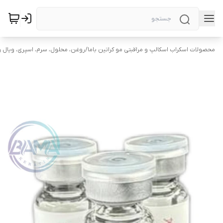
محصولات اسکراب اسکالپ و مراقبتی مو کراتین باما
/
روغن، محلول، سرم، اسپری، ویال و 