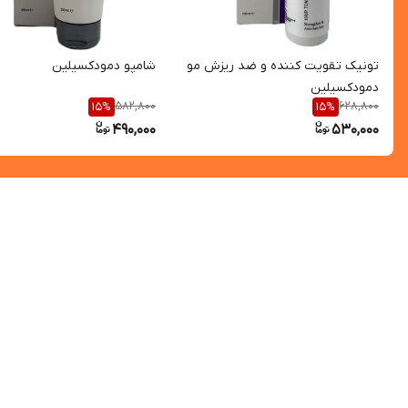
تونیک تقویت کننده و ضد ریزش مو
شامپو دمودکسیلین
دمودکسیلین
582,800
628,800
15
%
15
%
490,000
530,000