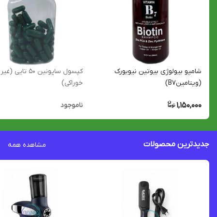
شامپو بیولوژی بیوتین نیویورک
کپسول ساپونین ۵۰ تایی (غیر
(ویتامینB7)
خوراکی)
1,150,000
ناموجود
جدیدترین محصولات
مشاهده همه