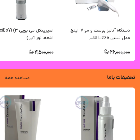
دستگاه آنالیز پوست و مو ۱۷ اینچ
اسپرینکل می بویی Yi (۳
مدل تبلتی Lizze انالیز
اشعه، نور آبی)
4,500,000
26,000,000
تخفیفات باما
مشاهده همه