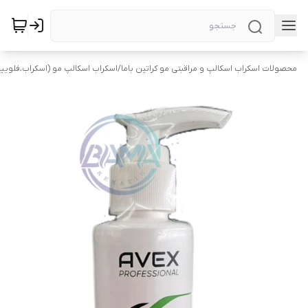
محصولات اسکراب اسکالپ و مراقبتی مو کراتین باما
/
اسکراب اسکالپ مو (اسکراب،فلویی