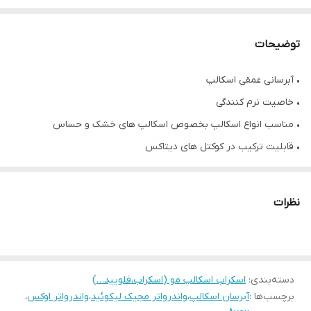
توضیحات
• آبرسانی عمقی اسکالپ
• خاصیت نرم کنندگی
• مناسب انواع اسکالپ بخصوص اسکالپ های خشک و حساس
• قابلیت ترکیب در کوکتل های دیتاکس
• حجم ۱۵۰ میلی لیتر
• محصول کشور ایتالیا
نظرات
دسته‌بندی
:
اسکراب اسکالپ مو (اسکراب،فلویید…)
برچسب‌ها :
آبرسان اسکالپ
،
واندرواتر مجیک لیکوئید
،
واندرواتر اوکس
،