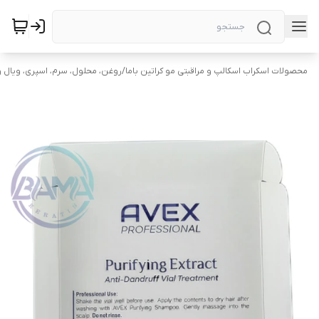
محصولات اسکراب اسکالپ و مراقبتی مو کراتین باما
/
روغن، محلول، سرم، اسپری، ویال و 