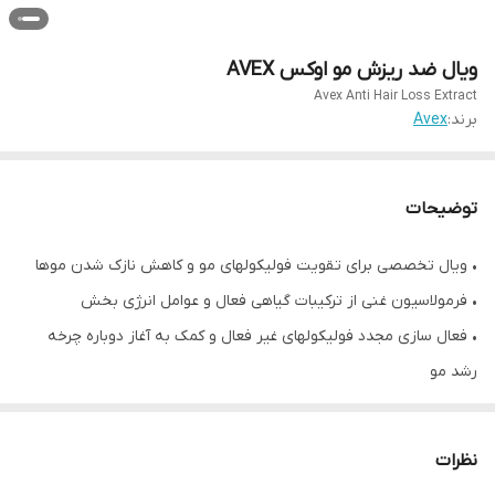
ویال ضد ریزش مو اوکس AVEX
Avex Anti Hair Loss Extract
برند:
Avex
توضیحات
• ویال تخصصی برای تقویت فولیکولهای مو و کاهش نازک شدن موها
• فرمولاسیون غنی از ترکیبات گیاهی فعال و عوامل انرژی بخش
• فعال سازی مجدد فولیکولهای غیر فعال و کمک به آغاز دوباره چرخه
رشد مو
• بهبود جریان خون برای رساندن اکسیژن و مواد مغذی به ریشه موها
• کمک به کاهش تأثیر دی هیدروتستوسترون (DHT) یکی از عوامل
نظرات
اصلی ریزش مو