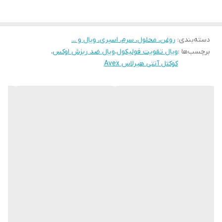
• هر پک شامل ۶ ویال ۱۰ میلی لیتر
• محصول ایتالیا
دسته‌بندی
:
روغن، محلول، سرم، اسپری، ویال و ...
برچسب‌ها :
ویال تقویت فولیکول
،
ویال ضد ریزش اوکس
،
کوکتل آنتی هیرلاس Avex