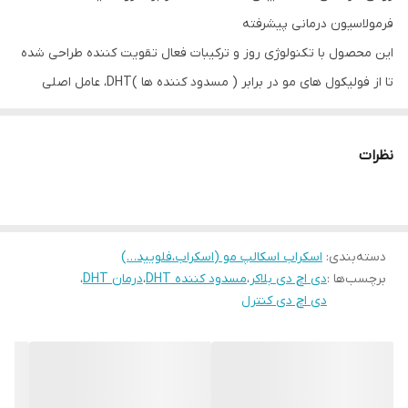
فرمولاسيون درمانى پيشرفته
اين محصول با تكنولوژی روز و تركيبات فعال تقويت كننده طراحى شده
تا از فوليكول هاى مو در برابر ( مسدود کننده ها )DHT، عامل اصلى
ريزش موى ارثى، محافظت كند.
ویژگی ها :
نظرات
بازسازى و احياى پوست سر
تقويت رشد و ضخامت موها
بازگرداندن تعادل طبيعى پوست سر براى داشتن موهايي
دسته‌بندی
سالم تر وپرتر
:
اسکراب اسکالپ مو (اسکراب،فلویید…)
برچسب‌ها :
دی اچ دی بلاکر
،
مسدود کننده DHT
،
درمان DHT
،
مناسب براى مراقبت پیشگیرانه از ريزش موى ارثى
دی اچ دی کنترل
(Vegan) كاملا گیاهی
فقط برای مصرف خارجی
فاقد پارابن، سيليكون و عطر مصنوعى
توليد شده تحت ليسانس شركت Root Life