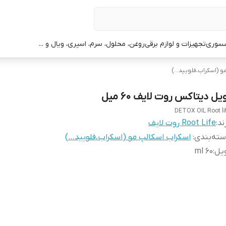
سوری
تجهیزات و لوازم برقی
روغن، محلول، سرم، اسپری، ویال و ...
و (اسکراب،فلویید…)
یل دیتاکس روت لایف ۶۰ میل
DETOX OIL Root li
ند:
Root Life روت لایف
ته‌بندی
:
اسکراب اسکالپ مو (اسکراب،فلویید…)
یل
:
60 ml