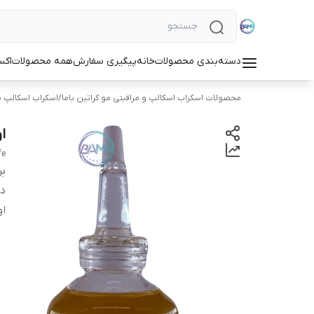
دسته‌بندی محصولات
خانه
پیگیری سفارش
همه محصولات
اکس
محصولات اسکراب اسکالپ و مراقبتی مو کراتین باما
/
اسکراب اسکالپ م
او
fe
بر
دس
او