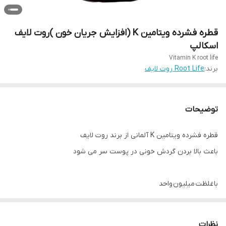
قطره فشرده ویتامین K (افزایش جریان خون )روت لایف
اسکالپ
Vitamin K root life
برند:
Root Life روت لایف
توضیحات
قطره فشرده ویتامین K آلمانی از برند روت لایف
باعث بالا بردن گردش خونی در پوست سر می شود
با غلظت میلیون واحد
تولید شده مخصوص کوکتل درمانی اسکالپ
یک قطره از این محصول به اندازه یک خشاب قرص ویتامینه است
نظرات