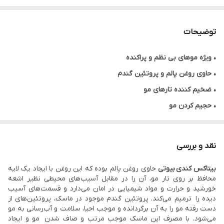
توضیحات
•
ویژه موهای بی نظم و پراکنده
• حاوی روغن پالم و پروتئین گندم
• ضخیم کننده تارهای مو
• حجیم کردن مو
• صافی مو
• خاصیت ضد زردی
نقد و بررسی
• حجم ۱ کیلوگرم
بیتاکس کندی
بیوتی
حاوی روغن پالم بوده که این روغن با ایجاد یک لایه
• محصول کشور برزیل
محافظ بر روی تار مو، آن را در مقابل آسیب‌های محیطی نظیر اشعه
خورشید و حرارت و مواد شیمیایی در امان می‌دارد و قسمت‌های آسیب‌
دیده را ترمیم می‌کند. پروتئین گندم موجود در ماسک، پروتئین‌های از
دست ‌رفته مو را به آن برگردانده و موجب احیا، سلامت و آب‌رسانی به مو
می‌شود. با مصرف این ماسک موجب مرتب و صاف شدن مو و ایجاد