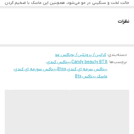
حالت لخت و سنگینی در مو می‌شود، همچنین این ماسک با ضخیم کردن
تار مو موجب حجیم‌تر نشان‌ دادن مو می‌شود.
نظرات
دسته‌بندی
:
کراتین/ پروتئین/ بوتاکس مو
برچسب‌ها :
Candy beauty BTX
،
بیتاکس کندی
،
بیتاکس سرمه ای کندی
،
Btox
،
بیتاکس سورمه ای کندی
،
ماسک بیتاکس
،
Btx