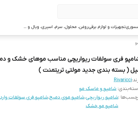
سوری
تجهیزات و لوازم برقی
روغن، محلول، سرم، اسپری، ویال و ...
و
یل ( بسته بندی جدید مولتی تریتمنت )
ند:
Rivaricci
ته‌بندی
:
شامپو و ماسک مو
چسب‌ها :
شامپو ریواریچی
،
شامپو موی دمیج
،
شامپو فری سولفات واردا
شامپو مو خشک