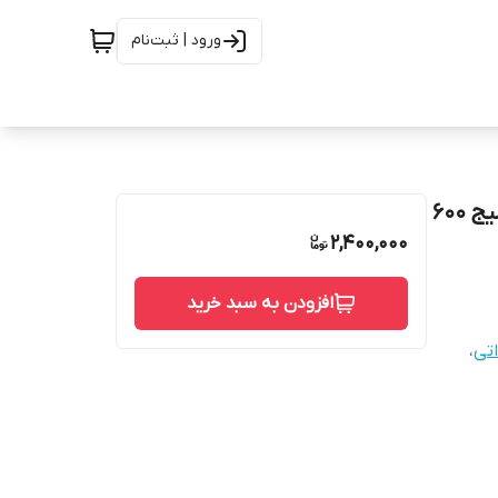
ورود | ثبت‌نام
شامپو فری سولفات ریواریچی مناسب موهای خشک و دمیج ۶۰۰
2,400,000
افزودن به سبد خرید
تی
،