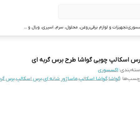
سوری
تجهیزات و لوازم برقی
روغن، محلول، سرم، اسپری، ویال و ...
رس اسکالپ چوبی گواشا طرح برس گربه ای
ته‌بندی
:
اکسسوری
چسب‌ها :
گواشا
،
گواشا اسکالپ
،
ماساژور شانه ای
،
برس اسکالپ
،
برس گرب