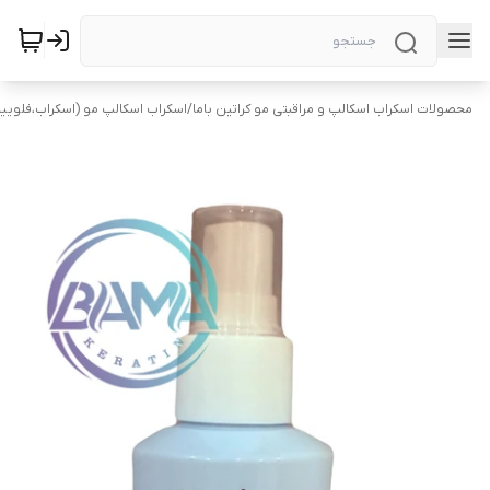
محصولات اسکراب اسکالپ و مراقبتی مو کراتین باما
/
اسکراب اسکالپ مو (اسکراب،فلویی