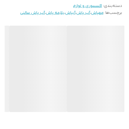
دسته‌بندی
:
اکسسوری و لوازم
برچسب‌ها :
مهپاش
،
آب پاش
،
آبپاش
،
بلا
،
مه پاش
،
آب پاش سالنی