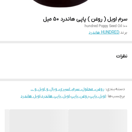
سرم اویل ( روغن ) پاپی هاندرد 50 میل
100 hundred Poppy Seed Oil
برند:
HUNDRED هاندرد
نظرات
دسته‌بندی
:
روغن، محلول، سرم، اسپری، ویال و اویل و ...
برچسب‌ها :
اویل پاپی
،
روغن پاپی
،
اویل پاپی هاندرد
،
اویل هاندرد