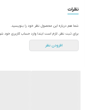
• نرم کنندگی و درخشندگی بالا
نظرات
• درمان خشکی و وزمو
• خاصیت ضد زردی
شما هم درباره این محصول نظر خود را بنویسید.
• دارای تانن پلاستیا
برای ثبت نظر، لازم است ابتدا وارد حساب کاربری خود شو
• ماندگاری ۴ تا ۶ ماهه
افزودن نظر
• حاوی ویتامین A ،B ،C ، K
• بدون بو و گاز و بدون قرنطینه
• صافی بالا ۵۰ درصد و احیا بالا ۹۵ درصد
• درمان سوختگی شیمیایی و حرارتی
• نرمی و ابریشمی شدن بی نظیر موها
• حجم ۱۰۰۰ میل
• محصول کشور برزیل