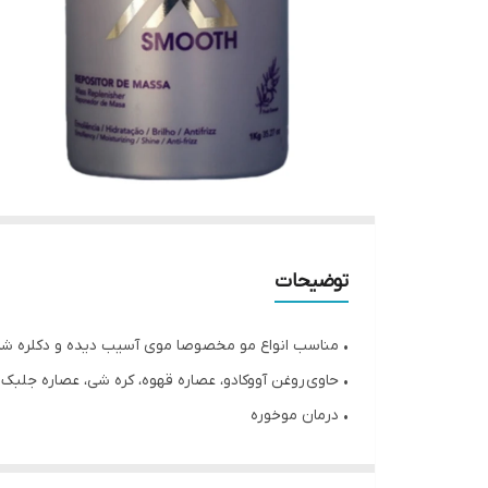
توضیحات
• مناسب انواع مو مخصوصا موی آسیب دیده و دکلره ش
• حاوی روغن آووکادو، عصاره قهوه، کره شی، عصاره جلبک 
• درمان موخوره
• ️ترمیم فیبر مو
• ️آبرسانی و تغذیه عمیق مو(هیدراتاسیون قوی)