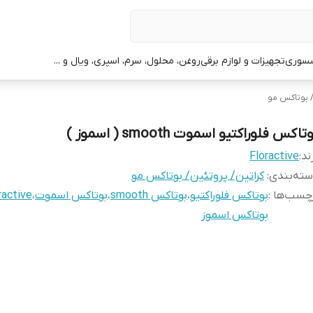
سوری
تجهیزات و لوازم برقی
روغن، محلول، سرم، اسپری، ویال و ...
/ بوتاکس مو
تاکس فلوراکتیو اسموت smooth ( اسموز )
ند:
Floractive
ته‌بندی
:
کراتین/ پروتئین/ بوتاکس مو
چسب‌ها :
بوتاکس فلوراکتیو
،
بوتاکس smooth
،
بوتاکس اسموت
،
ractive
بوتاکس اسموز