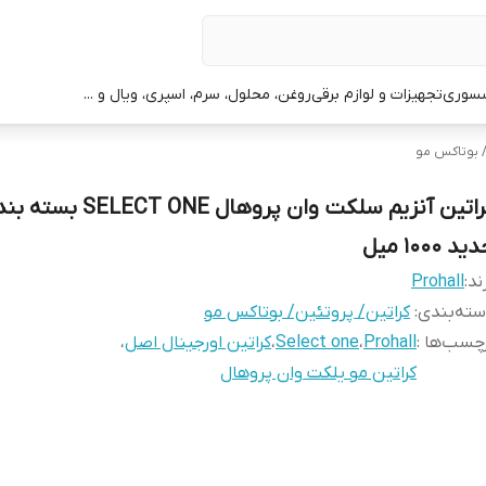
سوری
تجهیزات و لوازم برقی
روغن، محلول، سرم، اسپری، ویال و ...
/ بوتاکس مو
کراتین آنزیم سلکت وان پروهال SELECT ONE
د ۱۰۰۰ میل
ند:
Prohall
ته‌بندی
:
کراتین/ پروتئین/ بوتاکس مو
چسب‌ها :
Prohall
،
Select one
،
کراتین اورجینال اصل
،
کراتین مو یلکت وان پروهال