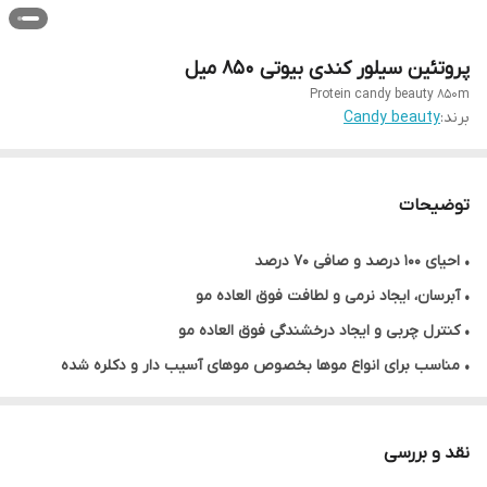
پروتئین سیلور کندی بیوتی ۸۵۰ میل
Protein candy beauty 850m
برند:
Candy beauty
توضیحات
• احیای ۱۰۰ درصد و صافی ۷۰ درصد
• آبرسان، ایجاد نرمی و لطافت فوق العاده مو
• کنترل چربی و ایجاد درخشندگی فوق العاده مو
• مناسب برای انواع موها بخصوص موهای آسیب دار و دکلره شده
• دارای مقدار کمی بو و گاز
• درمان و بازسازی ساختار مو
نقد و بررسی
• کنترل چربی مو