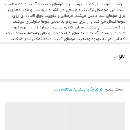
پروتئین مو سیلور کندی بیوتی، برای موهای خشک و آسیب‌دیده مناسب
• حاوی پروتئین هیدرولیز شده، آمینواسید و عصاره گل رز
است. این محصول ارگانیک و طبیعی می‌باشد و پروتئین و مواد مغذی را
• تقویت کننده ریشه و ساقه مو
برای موهای شما تامین می‌کند. آبرسانی و تقویت فوق العاده ای روی
موها اعمال می کند و از فریز شدن و بد حالتی موها جلوگیری میکند.
• فرمولاسیون ایتالیا
در فرمولاسیون پروتئین سیلور کندی بیوتی ، عصاره گل رز، پروتئین
هیدرولیز شده ، آمینو اسید های گیاه جوجوبا و کلاژن استفاده شده است
.که این امر به بهبود وضعیت موهای آسیب دیده کمک زیادی میکند.
توجه :
در جای خنک و خشک نگهداری کنید .
دور از گرما و نور مستقیم محصول را نگهداری کنید .
نظرات
در دسترس کودکان قرار ندهید .
- دستور مصرف این محصول بعد از خرید بصورت کامل ارائه می شود.
- جهت مشاوره تلفنی با شماره ذیل تماس حاصل فرمایید.
۰۹۱۹۶۷۸۰۷۲۹ و ۰۹۳۷۹۱۹۰۷۱۵
دسته‌بندی
:
کراتین/ پروتئین/ بوتاکس مو