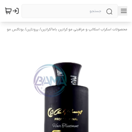
محصولات اسکراب اسکالپ و مراقبتی مو کراتین باما
/
کراتین/ پروتئین/ بوتاکس مو