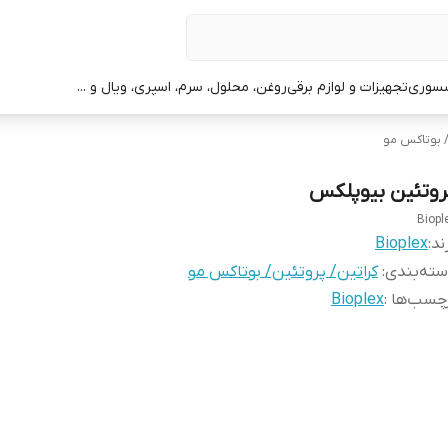
سوری
تجهیزات و لوازم برقی
روغن، محلول، سرم، اسپری، ویال و ...
/ بوتاکس مو
روتئین بیوپلکس
Biopl
ند:
Bioplex
ته‌بندی
:
کراتین/ پروتئین/ بوتاکس مو
چسب‌ها :
Bioplex