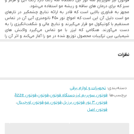
فوتون لیز سوپریم سه نور این دستگاه سه رنگ دارد رنگ آبی و قرمز و
• محصول کشور برزیل
سبز که برای درمان های ساقه و ریشه مو استفاده می‌شود.
مجهز به فناوری بالایی است که قادر به ارائه نتایج چشمگیر در تارهای
مو است دلیل آن این است که امواج نور ۴۵۰ نانومتری آبی آن در تماس
مستقیم با کوتیکول مو قرار می‌گیرند و نتایج عالی و شگفت‌انگیزی را به
دست می‌آورند. هنگامی که لیزر با مو تماس می‌گیرد واکنش های
شیمیایی بین ترکیبات محصول توزیع شده در مو را آغاز می‌کند و اثر آن را
افزایش می‌دهد و از طریق نفوذ و ثابت شدن محصول در الیاف مو،
ماندگاری آن را افزایش می‌دهد.
نور آبی
نظرات
• برای درمان مویرگی و اثر بخشی بیشتر
• تأمین اشعه از نور سرد
• سالم سازی مو
• صاف سازی مو
• آبرسانی
دسته‌بندی
:
تجهیزات و لوازم برقی
• کراتینه را از طریق شتاب دهنده پیشرونده سیستم فوتونیک به مو
برچسب‌ها :
فوتون سوپریم لیز
،
دستگاه فوتون
،
فوتون
،
فوتون lizze
،
برمی‌گرداند.
نور قرمز
فوتون ۳ نور
،
فوتون برزیل
،
فوتون مو
،
فوتون اورجینال
،
• برای هر نوع ریزش
فوتون اصل
• نور به محل اعمال شده نفوذ می کند و ه سلول ها می‌رسد و متابولیسم
شما را تحریک می‌کند.
• استفاده بهتر از مواد مغذی
• دفع بهتر سموم