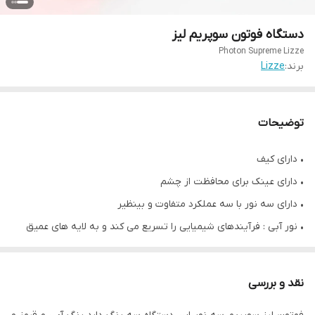
دستگاه فوتون سوپریم لیز
Photon Supreme Lizze
برند:
Lizze
توضیحات
• دارای کیف
• دارای عینک برای محافظت از چشم
• دارای سه نور با سه عملکرد متفاوت و بینظیر
• نور آبی : فرآیندهای شیمیایی را تسریع می کند و به لایه های عمیق
تری می رسد.
• نور قرمز : رشد و تقویت را تقویت می کند.
نقد و بررسی
• نور سبز : فیبر مو را تجدید کرده و مو را تغذیه می کند.