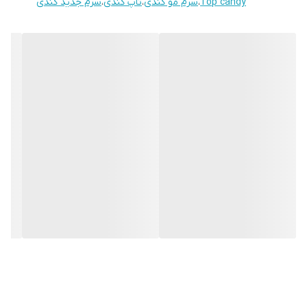
Top candy
،
سرم مو کندی
،
تاپ کندی
،
سرم جدید کندی