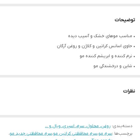
توضیحات
• مناسب موهای خشک و آسیب دیده
• حاوی اسانس کراتین و کلاژن و روغن آرگان
• نرم کننده و ابریشم کننده مو
• شاین و درخشندگی مو
• تقویت کننده و رفع شکنندگی مو
• حجم ۱۰۰ میل
نظرات
• فرموله شده از برزیل
دسته‌بندی
:
روغن، محلول، سرم، اسپری، ویال و ...
برچسب‌ها :
سرم مو
،
سرم محافظتی کراتین مو
،
سرم محافظتی جدید مو
،