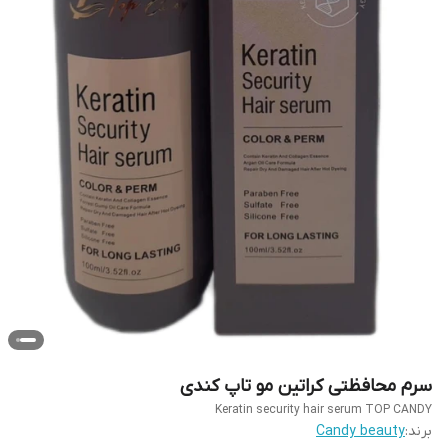
سرم محافظتی کراتین مو تاپ کندی
Keratin security hair serum TOP CANDY
برند:
Candy beauty