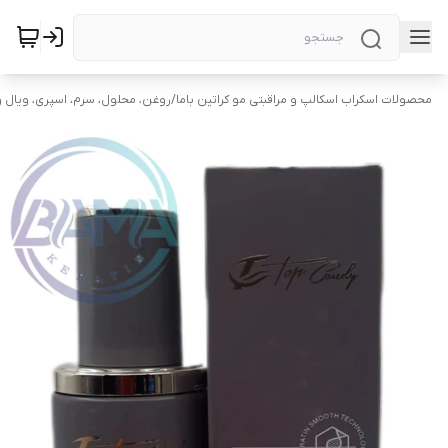
محصولات اسکراب اسکالپ و مراقبتی مو کراتین باما
/
روغن، محلول، سرم، اسپری، ویال و 