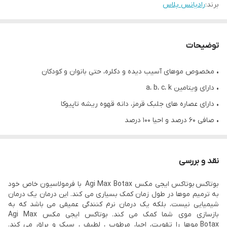
برند:
رادیانس پلاس
توضیحات
• مخصوص موهای آسیب دیده و دکلره، حتی بانوان و کودکان
• دارای ویتامین a، b، c، k
• دارای عصاره های جلبک قرمز، دانه قهوه ریشه تاپیوکا
• صافی ۶۰ درصد و احیا ۱۰۰ درصد
• ماندگاری ۴ تا ۸ ماه
• نرمی و ابریشمی شدن مو
نقد و بررسی
• شاین و براقیت مو
بوتاکس بوتاکس ایجی مکس Agi Max Botax با فرمولاسیون خاص خود
• ضد زردی
به ترمیم موها در طول زمان کمک بسیاری می کند. این درمان یک درمان
• بدون بو و گاز
شیمیایی نیست، بلکه یک درمان نرم کنندگی عمیقی می باشد که به
بازسازی موی شما کمک می کند. بوتاکس ایجی مکس Agi Max
• بدون قرنطینه
Botax موها را تقویت، احیا، مرطوب ، لطیف ، سبک و براق می کند.