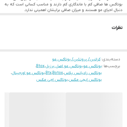
• حجم ۹۰۰ میل
بوتاکس ها صافی کم با ماندگاری کم دارند و مناسب کسانی است که به
دنبال احیای مو هستند و میزان صافی برایشان اهمیتی ندارد.
• محصول کشور برزیل
- جهت مشاوره تلفنی با شماره های ذیل تماس حاصل فرمایید.
۰۹۱۹۶۷۸۰۷۲۹ و ۰۹۳۷۹۱۹۰۷۱۵
نظرات
دسته‌بندی
:
کراتین/ پروتئین/ بوتاکس مو
برچسب‌ها :
بوتاکس مو
،
بوتاکس مو اصل برزیل
،
Btox
،
بوتاکس رادیانس پلاس
،
Botox
،
Btx
،
بوتاکس مو اورجینال
،
بوتاکس ایجی مکس
،
بوتاکس اجی مکس