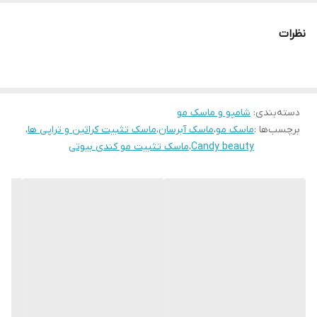
عالی کراتین بر روی موها می گردد. و در نتیجه درخشندگی و صافی مو ها
دو چندان می شود.
- جهت مشاوره تلفنی با شماره ذیل تماس حاصل فرمایید.
نظرات
۰۹۱۹۶۷۸۰۷۲۹ و ۰۹۳۷۹۱۹۰۷۱۵
دسته‌بندی
:
شامپو و ماسک مو
برچسب‌ها :
ماسک مو
،
ماسک آبرسان
،
ماسک تثبیت کراتین و تراپی ها
،
Candy beauty
،
ماسک تثبیت مو کندی بیوتی