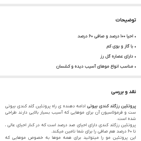
توضیحات
• احیا ۱۰۰ درصد و صافی ۶۰ درصد
• با گاز و بوی کم
• دارای عصاره گل رز
• مناسب انواع موهای آسیب دیده و کشسان
• حاوی پروتئین هیدرولیزه ، کراتین و کلاژن
• فرمولاسیون ایتالیا و ساخت برزیل
نقد و بررسی
• بازسازی مو
پروتئین رزگلد کندی بیوتی
ادامه دهنده ی راه پروتئین گلد کندی بیوتی
• ماندگاری ۶ ماه
ست و فرمولاسیون آن برای موهایی که آسیب بسیار بالایی دارند طراحی
• نرمی و لطافت مو
شده است.
پروتئین رزگلد کندی دارای احیای صد درصد است که در کنار احیای عالی ،
• درمان خشکی مو
تا 60 درصد هم صافی را برای شما تامین میکند.
• حجم ۸۰۰ میل
این پروتئین مو را میتوانید برای همه موها به خصوص موهایی که