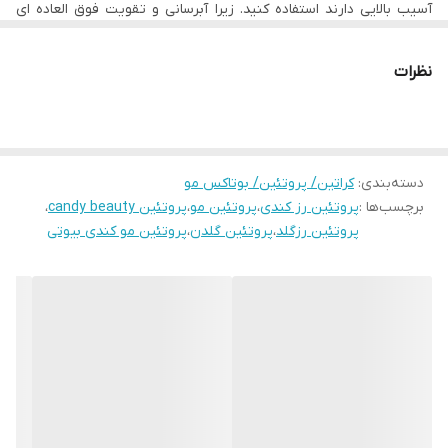
آسیب بالایی دارند استفاده کنید. زیرا آبرسانی و تقویت فوق العاده ای
روی موها اعمال میکند و از فریز شدن و بد حالتی موها جلوگیری میکند.
در فرمولاسیون پروتئین رزگلد کندی بیوتی ، عصاره گل رز، پروتئین
هیدرولیز شده ، آمینو اسید های گیاه جوجوبا و کلاژن استفاده شده است
نظرات
.که این امر به بهبود وضعیت موهای آسیب دیده کمک زیادی میکند.
- جهت مشاوره تلفنی با شماره ذیل تماس حاصل فرمایید.
۰۹۱۹۶۷۸۰۷۲۹ و ۰۹۳۷۹۱۹۰۷۱۵
دسته‌بندی
:
کراتین/ پروتئین/ بوتاکس مو
برچسب‌ها :
پروتئین رز کندی
،
پروتئین مو
،
پروتئین candy beauty
،
پروتئین رزگلد
،
پروتئین گلدن
،
پروتئین مو کندی بیوتی