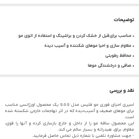
توضیحات
• مناسب برای قبل از خشک کردن و براشینگ و استفاده از اتوی مو
• مقاوم سازی و احیا موهای شکننده و آسیب دیده
• محافظ رطوبتی
• صافی و درخشندگی موها
• محافظ حرارتی برای انواع موها
• آب رسانی مو
نقد و بررسی
• ضد وزی مو
اسپری احیای فوری مو فلپس مدل s.o.s یک محصول اورژانسی مناسب
• عملکرد سریع و فوری
برای موهای ضعیف و آسیب‌دیده که در اثر تهاجمات خارجی شکسته شده
• صافی و لختی مو
است.
این محصول ساقه مو را از داخل و خارج بازسازی کرده و آنها را قوی،
• حجم ۲۳۰ میلی لیتر
مقاوم، براق، هیدراته و بسیار سالم می کند.
- جهت مشاوره تلفنی با شماره ذیل تماس حاصل فرمایید.