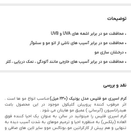
توضیحات
•
محافظت مو در برابر اشعه های UVA و UVB
• محافظت مو در برابر آسیب های ناشی از اتو مو و سشوآر
• درخشان سازی مو
• محافظت مو در برابر آسیب های خارجی مانند
آلودگی ، نمک دریایی ، کلر
آب و ...
• ضد وزی و نرم کننده مو
نقد و بررسی
• لختی و سنگینی مو
کرم اسپری مو فلپس مدل یونیک (230 میل)
مناسب انواع مو ها است .
• ترمیم ساقه موها آسیب دیده
اثر مرطوب کننده پروپیلن گلیکول موجود در این محصول باعث
• جلوگریی از موخوره
هیدراتاسیون (آبرسانی ) عمیق مو هایتان می شود .
کرم اسپری فلپس را میتوانید در سالن به عنوان یک احیا کننده فوق
• آماده سازی و بستر سازی مو جهت انجام کراتین
العاده (پلکس) به منظوره احیا و ترمیم موهای به شدت آسیب دیده به
• آبرسانی و تغذیه مو با آمینو اسیدها
تنهایی و هم پیش از کار کراتین مو ، بوتاکس مو و سایر لاین های صافی و