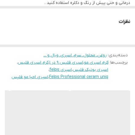
درمانی و حتی پیش از رنگ و دکلره استفاده کنید .
• حجم ۲۳۰ میلی لیتر
اسپری یونیک کرم برای انواع موها یک ماسک اسپری قدرتمند و بدون
شستشو با 9 مزیت درمانی است.
این محصول جهت احیا فوری و استفاده حرفه ای و سالنی تهیه شده و
نظرات
برای مصارف خانگی و مراقبتی مناسب نمیباشد.
- جهت مشاوره تلفنی با شماره ذیل تماس حاصل فرمایید.
۰۹۱۹۶۷۸۰۷۲۹ و ۰۹۳۷۹۱۹۰۷۱۵
دسته‌بندی
:
روغن، محلول، سرم، اسپری، ویال و ...
برچسب‌ها :
کرم اسپری مو
،
اسپری فلپس ۹ در ۱
،
کرم اسپری فلپس
،
اسپری یونیک فلپس
،
اسپری felps
،
Felps Professional ceram uniq
،
اسپری احیا مو فلپس