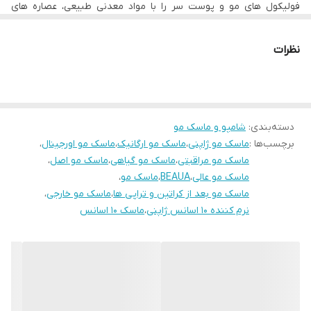
فولیکول های مو و پوست سر را با مواد معدنی طبیعی، عصاره های
گیاهی و روغن ها تزریق می‌کند که باعث رشد و سلامت مو شده و
درخشندگی و استحکام هر تار مو را افزایش می‌دهد.
- لطفا جهت مشاوره تلفنی با شماره ذیل تماس حاصل فرمایید.
نظرات
۰۹۱۹۶۷۸۰۷۲۹ و ۰۹۳۷۹۱۹۰۷۱۵
دسته‌بندی
:
شامپو و ماسک مو
برچسب‌ها :
ماسک مو ژاپنی
،
ماسک مو ارگانیک
،
ماسک مو اورجینال
،
ماسک مو مراقبتی
،
ماسک مو گیاهی
،
ماسک مو اصل
،
ماسک مو عالی
،
BEAUA
،
ماسک مو
،
ماسک مو بعد از کراتین و تراپی ها
،
ماسک مو خارجی
،
نرم کننده ۱۰ اسانس ژاپنی
،
ماسک ۱۰ اسانس