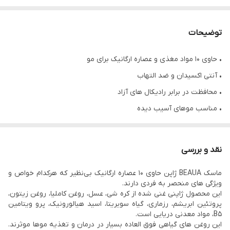
توضیحات
• حاوی ۱۰ مواد مغذی و عصاره ارگانیک برای مو
• آنتی اکسیدان و ضد التهاب
• محافظت در برابر رادیکال های آزاد
• مناسب موهای آسیب دیده
• رطوبت رسانی بالا
• تغذیه کننده بی‌نظیر مو
نقد و بررسی
• کاملا گیاهی و طبیعی
ماسک BEAUA ژاپن حاوی ۱۰ عصاره ارگانیک بی‌نظیر که هرکدام خواص و
• بدون سولفات، پارابن و سیلیکون
ویژگی های منحصر به فردی دارند.
• حجم ۷۰۰ میلی لیتر
این محصول ژاپنی غنی شده از کره شی، عسل، روغن کاملیا، روغن زیتون،
پروتئین ابریشم، رزماری، گیاه سویریتا، اسید هیالورونیک، پرو ویتامین
• محصول کشور ژاپن
B5، مواد معدنی دریایی است.
این روغن های گیاهی فوق العاده بسیار در درمان و تغذیه موها موثرند.