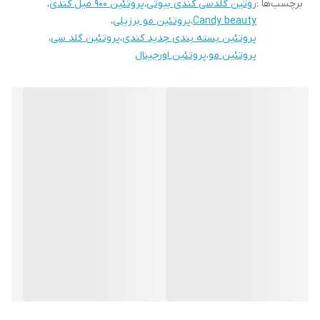
برچسب‌ها :
روتین گلدسی کندی بیوتی
،
پروتئین ۹۰۰ میل کندی
،
Candy beauty
،
پروتئین مو برزیلی
،
پروتئین بسته بندی جدید کندی
،
پروتئین گلد سی
،
پروتئین مو
،
پروتئین اورجینال