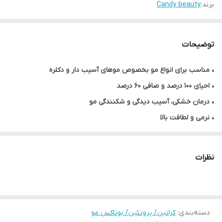
برند:
Candy beauty
توضیحات
•
مناسب برای انواع مو بخصوص موهای آسیب دار و دکلره
• احیای ۱۰۰ درصد و صافی ۶۰ درصد
• درمان خشکی، آسیب دیدگی و شکنندگی مو
• نرمی و لطافت بالا
• بو و گاز بسیار کم
• کنترل چربی مو
نظرات
• ماندگاری ۶ ماه
• حجم ۹۰۰ میلی لیتر
• محصول کشور برزیل
دسته‌بندی
:
کراتین/ پروتئین/ بوتاکس مو