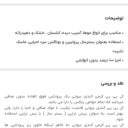
توضیحات
•
مناسب برای انواع موها، آسیب دیده، کشسان ، خشک و دهیدراته
• استفاده بعنوان بسترساز، پروتیین و بوتاکس سرد احیایی، ماسک
تثبیت
• احیا ۱۰۰ درصد بدون اتوکشی
• آبرسانی و رفع خشکی و کشسانی مو
• رفع موخوره
نقد و بررسی
• حاوی ویتامین B
ال پی پی کرمی کندی بیوتی یک پروتئین فوق العاده بدون صافی
• تشکیل شده از ساختار LPP و PPT
میباشد که تمام خواص پلکس را دارا می باشد.
• قابلیت ترکیب با رنگ ودکلره و انواع تراپی ها
ال پی پی کندی بیوتی قابلیت ترکیب با مواد صافی و احیا را دارد، ولی
بهتر است به عنوان پیش تراپی ( بستر ساز ) یا پس تراپی استفاده
• خاصیت اتوکشی به عنوان بوتاکس گرم
شود.
• مکمل تمام تراپی های سرد و گرم
ال پی پی کرمی کندی بیوتی به خاطر اینکه حاوی ریز پروتئین ها